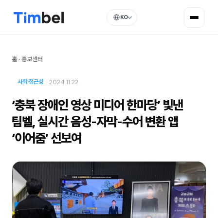
KO
홈
·
홍보센터
2024.11.22
사회·접근성
‘충북 장애인 영상 미디어 한마당’ 빛낸
팀벨, 실시간 음성-자막-수어 변환 앱
‘이어줌’ 선보여