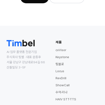
제품
cxVisor
AI 업무 플랫폼 전문기업
주식회사 팀벨 · 대표 윤종후
Keystone
서울 강남구 강남대로94길 66
팀블로
산돌빌딩 3~5F
Locus
RevDrill
ShowCall
수어·리나
HAIV STT·TTS