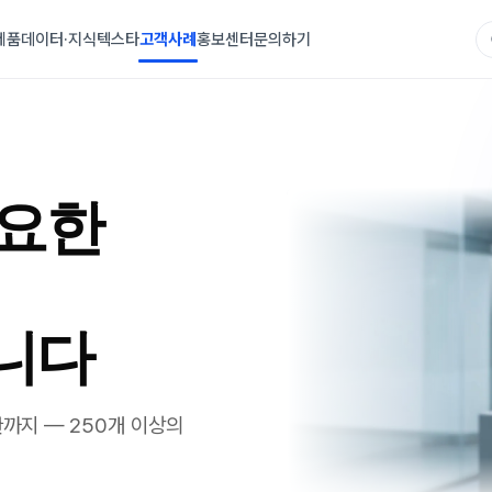
제품
데이터·지식
텍스타
고객사례
홍보센터
문의하기
중요한
니다
까지 — 250개 이상의