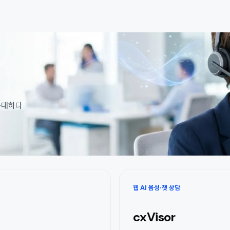
 응대하다
웹 AI 음성·챗 상담
cxVisor