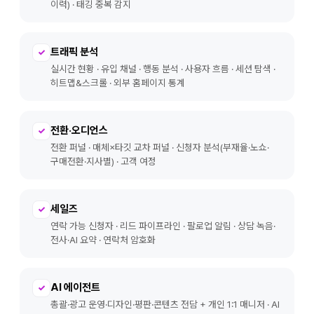
이력) · 태깅 중복 감지
트래픽 분석
✓
실시간 현황 · 유입 채널 · 행동 분석 · 사용자 흐름 · 세션 탐색 ·
히트맵&스크롤 · 외부 홈페이지 통계
전환·오디언스
✓
전환 퍼널 · 매체×타깃 교차 퍼널 · 신청자 분석(부재율·노쇼·
구매전환·지사별) · 고객 여정
세일즈
✓
연락 가능 신청자 · 리드 파이프라인 · 팔로업 알림 · 상담 녹음·
전사·AI 요약 · 연락처 암호화
AI 에이전트
✓
총괄·광고 운영·디자인·평판·콘텐츠 전담 + 개인 1:1 매니저 · AI