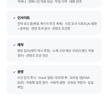
아레나 · 컴패니언 자동 응답 · 작업 이력 · 대화 검색
인사이트
✓
전략 로드맵(목표 게이지·주간 계획) · 시장 조사 리포트(AI 평판
+검색량) · 변경 효과 분석 · 콘텐츠 초안함
제작
✓
랜딩 빌더(제작·게시·측정) · 소재 시안·영상 생성(브랜드 자동
검수) · 콘텐츠 초안 생산
운영
✓
이상 감지 푸시 · Slack 알림+양방향 봇 · 모바일 앱(PWA·
음성) · 자동화 일정 관리 · 사용자·권한 · 온보딩 마법사 · 일일
백업