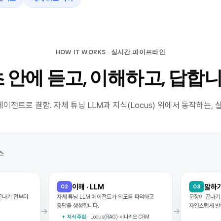
HOW IT WORKS · 실시간 파이프라인
초 안에 듣고, 이해하고, 답합
I 에이전트로 결합. 자체 튜닝 LLM과 지식(Locus) 위에서 동작하는,
스
이해 · LLM
말하기
02
03
 끝나기 전부터
자체 튜닝 LLM 에이전트가 의도를 파악하고
문장이 끝나기
응답을 생성합니다.
자연스럽게 발
→
→
＋ 지식 주입
· Locus(RAG)·시나리오·CRM