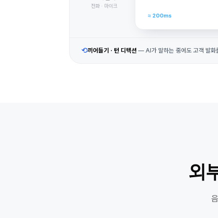
전화 · 마이크
≈ 200ms
⟲
끼어들기 · 턴 디텍션
— AI가 말하는 중에도 고객 발화
외부
음