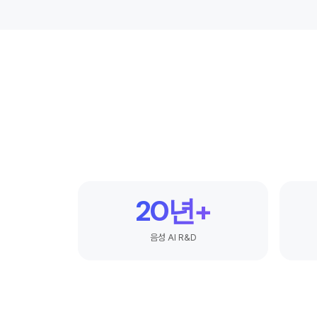
20년+
음성 AI R&D