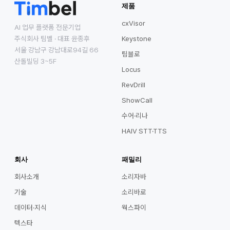
제품
cxVisor
AI 업무 플랫폼 전문기업
주식회사 팀벨 · 대표 윤종후
Keystone
서울 강남구 강남대로94길 66
팀블로
산돌빌딩 3~5F
Locus
RevDrill
ShowCall
수어·리나
HAIV STT·TTS
회사
패밀리
회사소개
소리자바
기술
소리바로
데이터·지식
웍스파이
텍스타