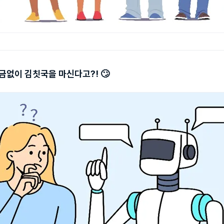
 뜬금없이 김칫국을 마신다고?! 🙄