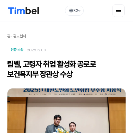
KO
홈
·
홍보센터
2025.12.09
인증·수상
팀벨, 고령자 취업 활성화 공로로
보건복지부 장관상 수상