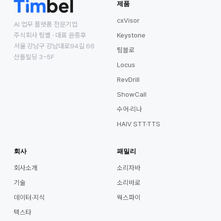
제품
cxVisor
AI 업무 플랫폼 전문기업
주식회사 팀벨 · 대표 윤종후
Keystone
서울 강남구 강남대로94길 66
팀블로
산돌빌딩 3~5F
Locus
RevDrill
ShowCall
수어·리나
HAIV STT·TTS
회사
패밀리
회사소개
소리자바
기술
소리바로
데이터·지식
웍스파이
텍스타