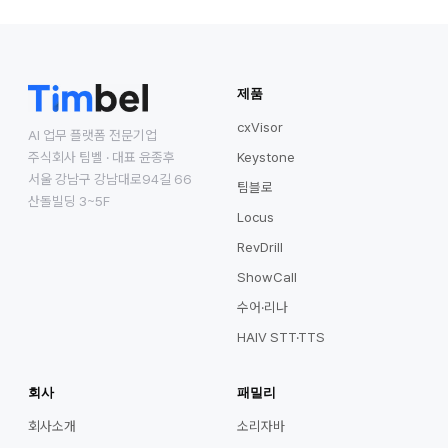
제품
cxVisor
AI 업무 플랫폼 전문기업
주식회사 팀벨 · 대표 윤종후
Keystone
서울 강남구 강남대로94길 66
팀블로
산돌빌딩 3~5F
Locus
RevDrill
ShowCall
수어·리나
HAIV STT·TTS
회사
패밀리
회사소개
소리자바