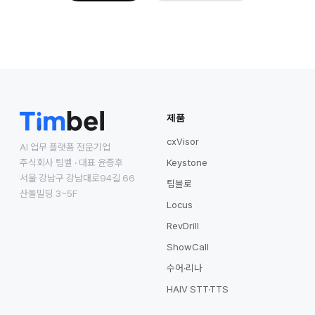
제품
cxVisor
AI 업무 플랫폼 전문기업
주식회사 팀벨 · 대표 윤종후
Keystone
서울 강남구 강남대로94길 66
팀블로
산돌빌딩 3~5F
Locus
RevDrill
ShowCall
수어·리나
HAIV STT·TTS