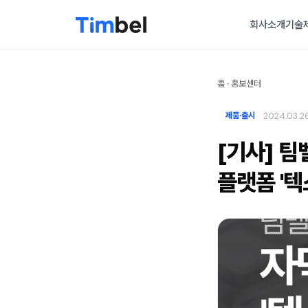
회사소개
기술
홈
·
홍보센터
2024.03.2
제품·출시
[기사] 팀
플랫폼 '텍