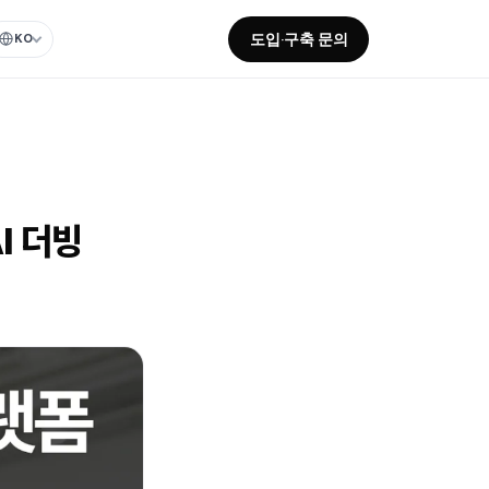
도입·구축 문의
KO
I 더빙