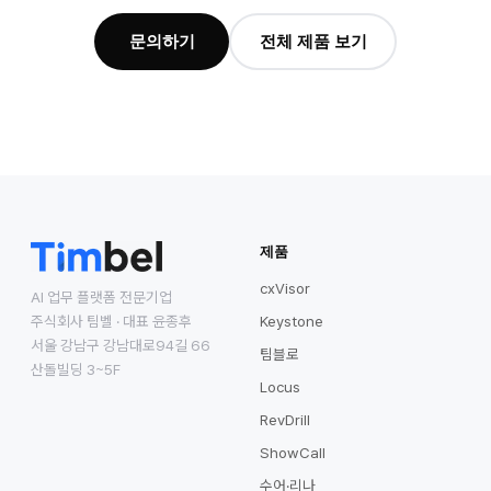
문의하기
전체 제품 보기
제품
cxVisor
AI 업무 플랫폼 전문기업
주식회사 팀벨 · 대표 윤종후
Keystone
서울 강남구 강남대로94길 66
팀블로
산돌빌딩 3~5F
Locus
RevDrill
ShowCall
수어·리나