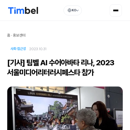
KO
홈
·
홍보센터
2023.10.31
사회·접근성
[기사] 팀벨 AI 수어아바타 리나, 2023
서울미디어리터러시페스타 참가