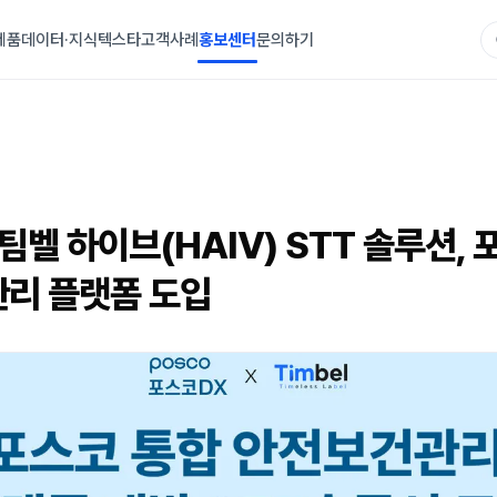
제품
데이터·지식
텍스타
고객사례
홍보센터
문의하기
8
팀벨 하이브(HAIV) STT 솔루션,
리 플랫폼 도입