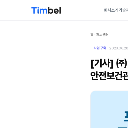
회사소개
기술
홈
·
홍보센터
2023.06.2
사업·구축
[기사] ㈜
안전보건관