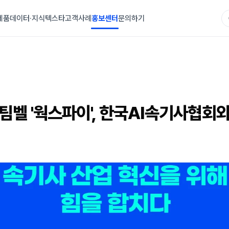
제품
데이터·지식
텍스타
고객사례
홍보센터
문의하기
팀벨 '웍스파이', 한국AI속기사협회