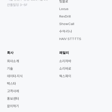
팀블로
산돌빌딩 3~5F
Locus
RevDrill
ShowCall
수어·리나
HAIV STT·TTS
회사
패밀리
회사소개
소리자바
기술
소리바로
데이터·지식
웍스파이
텍스타
고객사례
홍보센터
문의하기