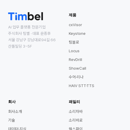
제품
cxVisor
AI 업무 플랫폼 전문기업
주식회사 팀벨 · 대표 윤종후
Keystone
서울 강남구 강남대로94길 66
팀블로
산돌빌딩 3~5F
Locus
RevDrill
ShowCall
수어·리나
HAIV STT·TTS
회사
패밀리
회사소개
소리자바
기술
소리바로
데이터·지식
웍스파이