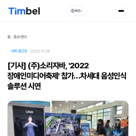
KO
홈
·
홍보센터
2022.10.28
사회·접근성
[기사] (주)소리자바, '2022
장애인미디어축제' 참가…차세대 음성인식
솔루션 시연