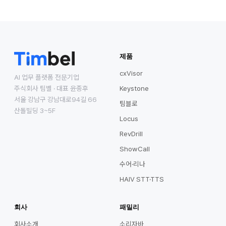
제품
cxVisor
AI 업무 플랫폼 전문기업
주식회사 팀벨 · 대표 윤종후
Keystone
서울 강남구 강남대로94길 66
팀블로
산돌빌딩 3~5F
Locus
RevDrill
ShowCall
수어·리나
HAIV STT·TTS
회사
패밀리
회사소개
소리자바