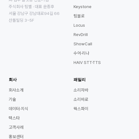
주식회사 팀벨 · 대표 윤종후
Keystone
서울 강남구 강남대로94길 66
팀블로
산돌빌딩 3~5F
Locus
RevDrill
ShowCall
수어·리나
HAIV STT·TTS
회사
패밀리
회사소개
소리자바
기술
소리바로
데이터·지식
웍스파이
텍스타
고객사례
홍보센터