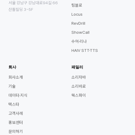
서울 강남구 강남대로94길 66
팀블로
산돌빌딩 3~5F
Locus
RevDrill
ShowCall
수어·리나
HAIV STT·TTS
회사
패밀리
회사소개
소리자바
기술
소리바로
데이터·지식
웍스파이
텍스타
고객사례
홍보센터
문의하기