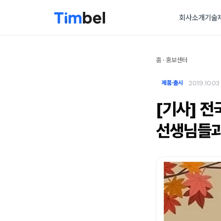
회사소개
기술
홈
·
홍보센터
2019.10.03
제품·출시
[기사] 전
선생님들과