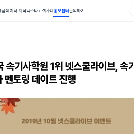
제품
데이터·지식
텍스타
고객사례
홍보센터
문의하기
국 속기사학원 1위 넷스쿨라이브, 속
 멘토링 데이트 진행