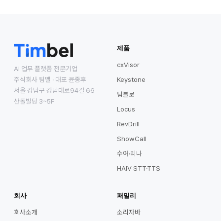
제품
cxVisor
AI 업무 플랫폼 전문기업
주식회사 팀벨 · 대표 윤종후
Keystone
서울 강남구 강남대로94길 66
팀블로
산돌빌딩 3~5F
Locus
RevDrill
ShowCall
수어·리나
HAIV STT·TTS
회사
패밀리
회사소개
소리자바