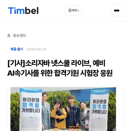
KO
홈
·
홍보센터
2019.04.24
제품·출시
[기사]소리자바 넷스쿨 라이브, 예비
AI속기사를 위한 합격기원 시험장 응원