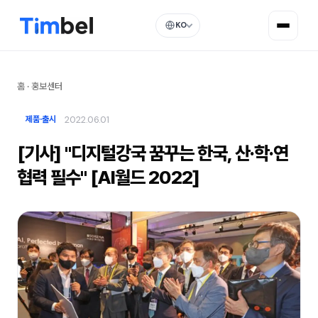
KO
홈
·
홍보센터
2022.06.01
제품·출시
[기사] "디지털강국 꿈꾸는 한국, 산·학·연
협력 필수" [AI월드 2022]