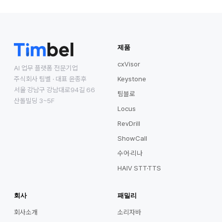
제품
cxVisor
AI 업무 플랫폼 전문기업
주식회사 팀벨 · 대표 윤종후
Keystone
서울 강남구 강남대로94길 66
팀블로
산돌빌딩 3~5F
Locus
RevDrill
ShowCall
수어·리나
HAIV STT·TTS
회사
패밀리
회사소개
소리자바