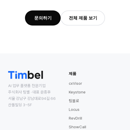
문의하기
전체 제품 보기
제품
cxVisor
AI 업무 플랫폼 전문기업
주식회사 팀벨 · 대표 윤종후
Keystone
서울 강남구 강남대로94길 66
팀블로
산돌빌딩 3~5F
Locus
RevDrill
ShowCall