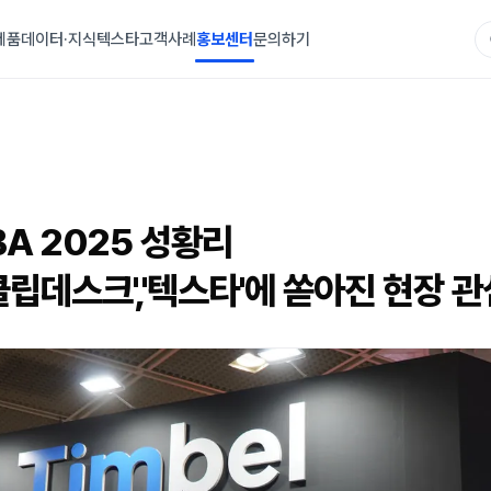
제품
데이터·지식
텍스타
고객사례
홍보센터
문의하기
BA 2025 성황리
'클립데스크','텍스타'에 쏟아진 현장 관