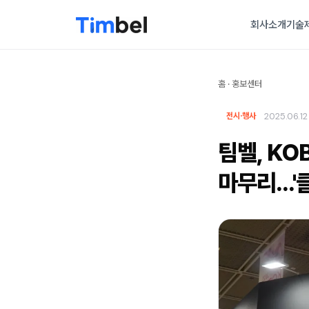
회사소개
기술
홈
·
홍보센터
2025.06.12
전시·행사
팀벨, KO
마무리...