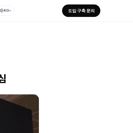
도입·구축 문의
KO
심