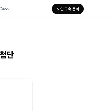
도입·구축 문의
KO
 첨단