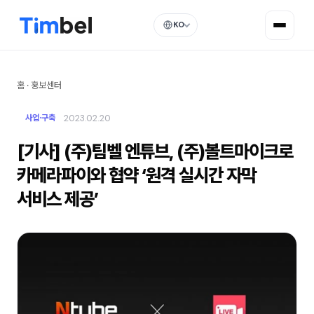
KO
홈
·
홍보센터
2023.02.20
사업·구축
[기사] (주)팀벨 엔튜브, (주)볼트마이크로
카메라파이와 협약 ‘원격 실시간 자막
서비스 제공’