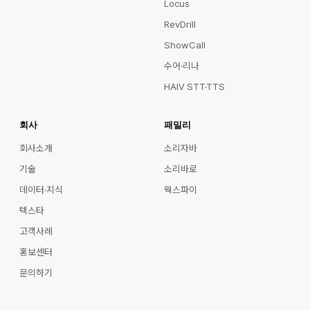
Locus
RevDrill
ShowCall
수어·리나
HAIV STT·TTS
회사
패밀리
회사소개
소리자바
기술
소리바로
데이터·지식
웍스파이
텍스타
고객사례
홍보센터
문의하기