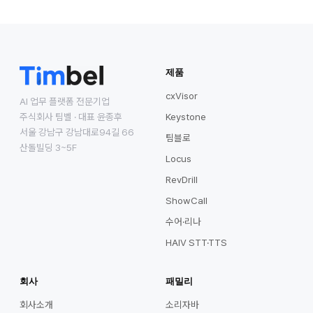
제품
cxVisor
AI 업무 플랫폼 전문기업
주식회사 팀벨 · 대표 윤종후
Keystone
서울 강남구 강남대로94길 66
팀블로
산돌빌딩 3~5F
Locus
RevDrill
ShowCall
수어·리나
HAIV STT·TTS
회사
패밀리
회사소개
소리자바