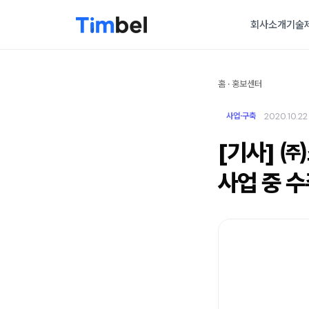
회사소개
기술
홈
·
홍보센터
2020.10.22
사업·구축
[기사] ㈜
사업 중 수