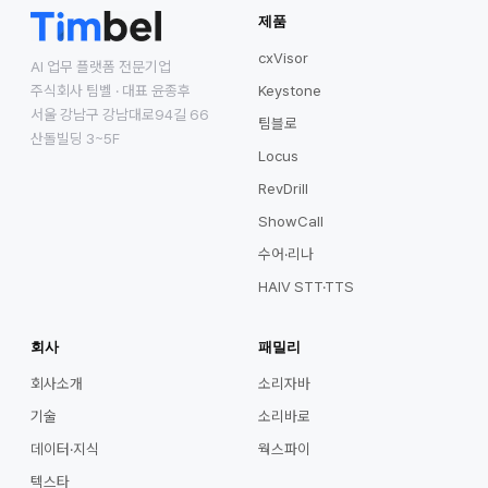
제품
cxVisor
AI 업무 플랫폼 전문기업
주식회사 팀벨 · 대표 윤종후
Keystone
서울 강남구 강남대로94길 66
팀블로
산돌빌딩 3~5F
Locus
RevDrill
ShowCall
수어·리나
HAIV STT·TTS
회사
패밀리
회사소개
소리자바
기술
소리바로
데이터·지식
웍스파이
텍스타